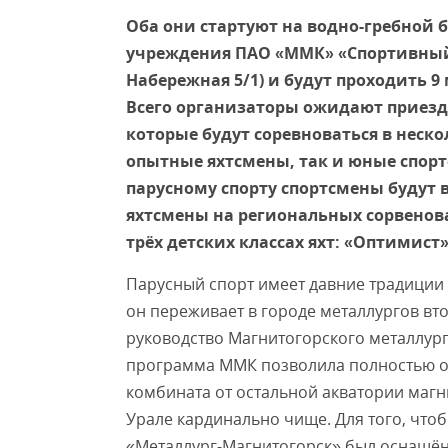
Оба они стартуют на водно-гребной 
учреждения ПАО «ММК» «Спортивный 
Набережная 5/1) и будут проходить 9 ма
Всего организаторы ожидают приезд 
которые будут соревноваться в неско
опытные яхтсмены, так и юные спор
парусному спорту спортсмены будут 
яхтсмены на региональных сорвенова
трёх детских классах яхт: «Оптимист»
Парусный спорт имеет давние традиции 
он переживает в городе металлургов вт
руководство Магнитогорского металлур
программа ММК позволила полностью о
комбината от остальной акватории магн
Урале кардинально чище. Для того, что
«Металлург-Магнитогорск» был оснащён