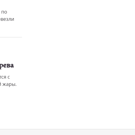
 по
евезли
рева
ся с
 жары.