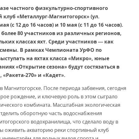
базе частного физкультурно-спортивного
клуб «Металлург-Магнитогорск» (ул.
Смот
я (с 12 до 16 часов) и 10 мая (с 11 до 16 часов).
более 80 участников из различных регионов,
льких классах яхт. Среди участников — как
тсмены. В рамках Чемпионата УрФО по
выступать на яхтах класса «Микро», юные
ниях «Открытие сезона» будут состязаться в
, «Ракета-270» и «Кадет».
в Магнитогорске. После периода забвения, сегодня
орое рождение, и ключевую роль в этом сыграло
гического комбината. Масштабная экологическая
тделить оборотную часть водоснабжения
итогорского водохранилища, что сделало воду в
бы оживить акваторию реки спортивный клуб
 инвентарём для водных видов спорта и