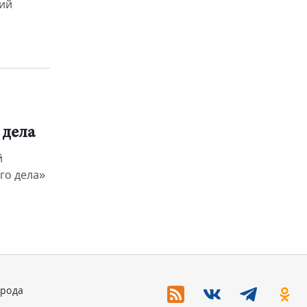
щий
 дела
й
го дела»
орода