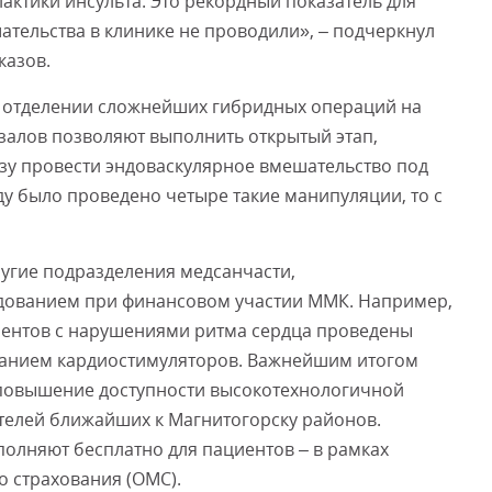
актики инсульта. Это рекордный показатель для
тельства в клинике не проводили», – подчеркнул
казов.
в отделении сложнейших гибридных операций на
залов позволяют выполнить открытый этап,
зу провести эндоваскулярное вмешательство под
ду было проведено четыре такие манипуляции, то с
угие подразделения медсанчасти,
ованием при финансовом участии ММК. Например,
иентов с нарушениями ритма сердца проведены
анием кардиостимуляторов. Важнейшим итогом
повышение доступности высокотехнологичной
елей ближайших к Магнитогорску районов.
лняют бесплатно для пациентов – в рамках
 страхования (ОМС).