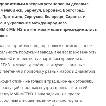
редприятиями которых установлены деловые
 Челябинск, Барнаул, Воронеж, Волгоград,
Смот
 Протвино, Серпухов, Белорецк, Саранск и
о и укрепление международного
и ММК‑МЕТИЗ в отчётном месяце присоединились
жья.
расли: строительство, торговлю и промышленное
сальность продукции завода и её востребованность
ольший интерес новые партнёры проявили к
ЕТИЗ, включая крепёжные изделия, стальные
го плетения и проволоку разных марок и диаметров.
ходит отклик не только в традиционных отраслях,
растущий спрос как внутри страны, так и за её
честву ММК‑МЕТИЗ. Наша задача - не просто
госрочные отношения: внимательно изучать