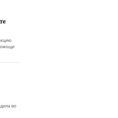
те
акцию
 помощи
дила во