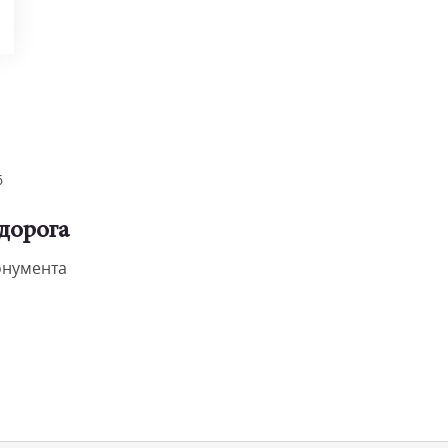
6
дорога
онумента