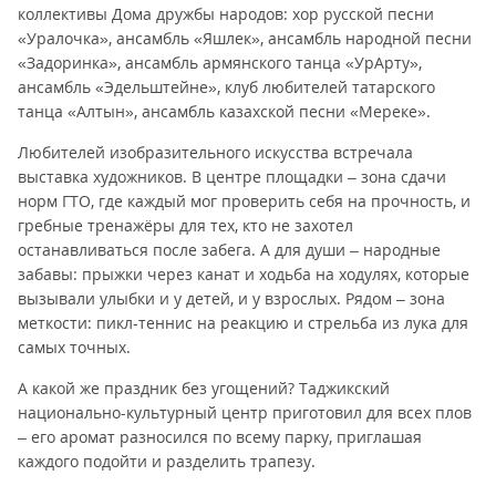
коллективы Дома дружбы народов: хор русской песни
«Уралочка», ансамбль «Яшлек», ансамбль народной песни
«Задоринка», ансамбль армянского танца «УрАрту»,
ансамбль «Эдельштейне», клуб любителей татарского
танца «Алтын», ансамбль казахской песни «Мереке».
Любителей изобразительного искусства встречала
выставка художников. В центре площадки – зона сдачи
норм ГТО, где каждый мог проверить себя на прочность, и
гребные тренажёры для тех, кто не захотел
останавливаться после забега. А для души – народные
забавы: прыжки через канат и ходьба на ходулях, которые
вызывали улыбки и у детей, и у взрослых. Рядом – зона
меткости: пикл-теннис на реакцию и стрельба из лука для
самых точных.
А какой же праздник без угощений? Таджикский
национально-культурный центр приготовил для всех плов
– его аромат разносился по всему парку, приглашая
каждого подойти и разделить трапезу.