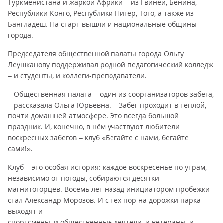
Туркменистана и жаркой Африки – из Гвинеи, Бенина,
Республики Конго, Республики Нигер, Того, а также из
Бангладеш. На старт вышли и национальные общины
города.
Председателя общественной палаты города Ольгу
Леушканову поддерживал родной педагогический колледж
– и студенты, и коллеги-преподаватели.
– Общественная палата – один из соорганизаторов забега,
– рассказала Ольга Юрьевна. – Забег проходит в тёплой,
почти домашней атмосфере. Это всегда большой
праздник. И, конечно, в нём участвуют любители
воскресных забегов – клуб «Бегайте с нами, бегайте
сами!».
Клуб – это особая история: каждое воскресенье по утрам,
независимо от погоды, собираются десятки
магнитогорцев. Восемь лет назад инициатором пробежки
стал Александр Морозов. И с тех пор на дорожки парка
выходят и
спортсмены, и общественные деятели, и ветераны, и