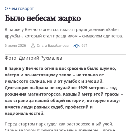
О чем говорят
Было небесам жарко
В парке у Вечного огня состоялся традиционный «Забег
дружбы», который стал праздником – символом единства.
6 июля 2026
Ольга Балабанова
671
Фото: Дмитрий Рухмалев
В парке у Вечного огня в воскресенье было шумно,
пёстро и по-настоящему тепло – не только от
июльского солнца, но и от улыбок и эмоций.
Дистанция выбрана не случайно:
1929 метров – год
рождения Магнитогорска. Каждый метр этой трассы –
как страница нашей общей истории, которую пишут
вместе люди разных судеб, профессий и
национальностей.
Перед стартом парк гудел как растревоженный улей.
Своим задором публику заряжали чирлидеры – яркие