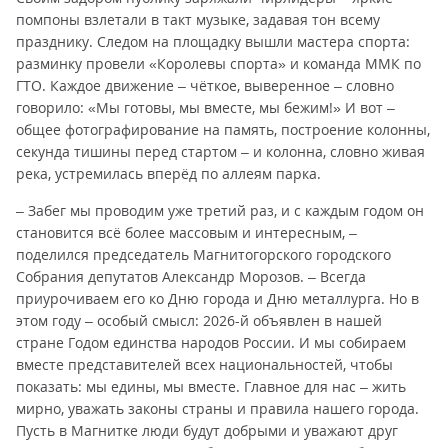
помпоны взлетали в такт музыке, задавая тон всему
празднику. Следом на площадку вышли мастера спорта:
разминку провели «Королевы спорта» и команда ММК по
ГТО. Каждое движение – чёткое, выверенное – словно
говорило: «Мы готовы, мы вместе, мы бежим!» И вот –
общее фотографирование на память, построение колонны,
секунда тишины перед стартом – и колонна, словно живая
река, устремилась вперёд по аллеям парка.
– Забег мы проводим уже третий раз, и с каждым годом он
становится всё более массовым и интересным, –
поделился председатель Магнитогорского городского
Собрания депутатов Александр Морозов. – Всегда
приурочиваем его ко Дню города и Дню металлурга. Но в
этом году – особый смысл: 2026-й объявлен в нашей
стране Годом единства народов России. И мы собираем
вместе представителей всех национальностей, чтобы
показать: мы едины, мы вместе. Главное для нас – жить
мирно, уважать законы страны и правила нашего города.
Пусть в Магнитке люди будут добрыми и уважают друг