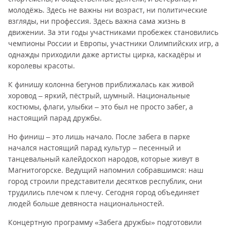
молодёжь. Здесь не важны ни возраст, ни политические
взгляды, ни профессия. Здесь важна сама жизнь в
движении. За эти годы участниками пробежек становились
чемпионы России и Европы, участники Олимпийских игр, а
однажды приходили даже артисты цирка, каскадёры и
королевы красоты.
К финишу колонна бегунов приближалась как живой
хоровод – яркий, пёстрый, шумный. Национальные
костюмы, флаги, улыбки – это был не просто забег, а
настоящий парад дружбы.
Но финиш – это лишь начало. После забега в парке
начался настоящий парад культур – песенный и
танцевальный калейдоскоп народов, которые живут в
Магнитогорске. Ведущий напомнил собравшимся: наш
город строили представители десятков республик, они
трудились плечом к плечу. Сегодня город объединяет
людей больше девяноста национальностей.
Концертную программу «Забега дружбы» подготовили