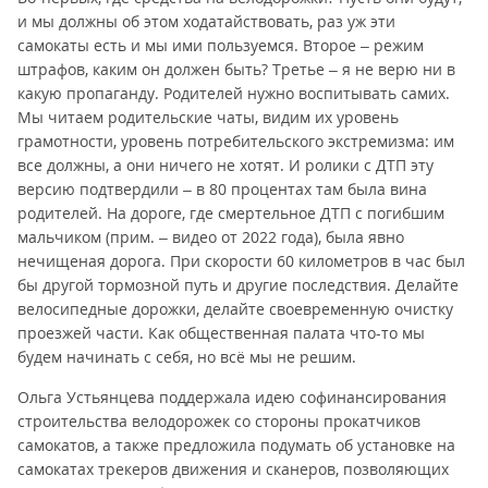
и мы должны об этом ходатайствовать, раз уж эти
самокаты есть и мы ими пользуемся. Второе – режим
штрафов, каким он должен быть? Третье – я не верю ни в
какую пропаганду. Родителей нужно воспитывать самих.
Мы читаем родительские чаты, видим их уровень
грамотности, уровень потребительского экстремизма: им
все должны, а они ничего не хотят. И ролики с ДТП эту
версию подтвердили – в 80 процентах там была вина
родителей. На дороге, где смертельное ДТП с погибшим
мальчиком (прим. – видео от 2022 года), была явно
нечищеная дорога. При скорости 60 километров в час был
бы другой тормозной путь и другие последствия. Делайте
велосипедные дорожки, делайте своевременную очистку
проезжей части. Как общественная палата что-то мы
будем начинать с себя, но всё мы не решим.
Ольга Устьянцева поддержала идею софинансирования
строительства велодорожек со стороны прокатчиков
самокатов, а также предложила подумать об установке на
самокатах трекеров движения и сканеров, позволяющих