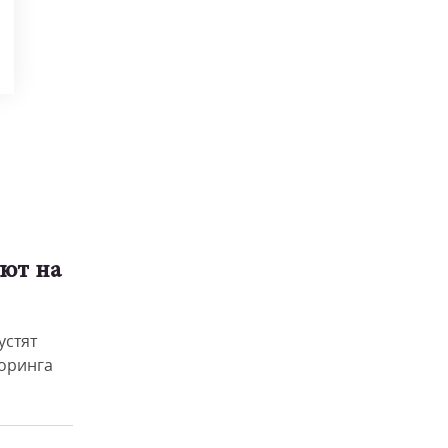
ют на
устят
оринга