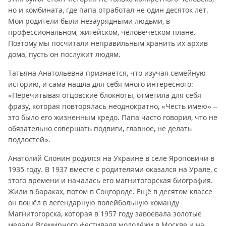
но и комбината, где папа отработал не один десяток лет.
Мои родители были незаурядными людьми, в
профессиональном, житейском, человеческом плане.
Поэтому мы посчитали неправильным хранить их архив
дома, пусть он послужит людям.
Татьяна Анатольевна признаётся, что изучая семейную
историю, и сама нашла для себя много интересного:
«Перечитывая отцовские блокноты, отметила для себя
фразу, которая повторялась неоднократно, «Честь имею» –
это было его жизненным кредо. Папа часто говорил, что не
обязательно совершать подвиги, главное, не делать
подлостей».
Анатолий Слонин родился на Украине в селе Яроповичи в
1935 году. В 1937 вместе с родителями оказался на Урале, с
этого времени и началась его магнитогорская биография.
Жили в бараках, потом в Соцгороде. Ещё в десятом классе
он вошёл в легендарную волейбольную команду
Магнитогорска, которая в 1957 году завоевала золотые
медали Всемирного фестиваля молодёжи в Москве и на