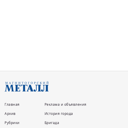
О ком говорят
Глаза разума
Литературовед Анатолий Торшин не видит букв, но
ощущает глубинные идеи т...
Главная
Реклама и объявления
Архив
История города
Рубрики
Бригада