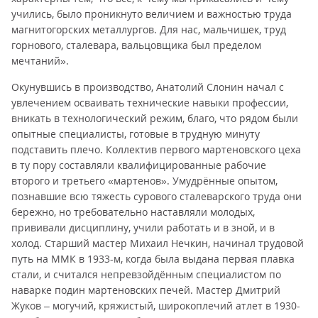
учились, было проникнуто величием и важностью труда
магнитогорских металлургов. Для нас, мальчишек, труд
горнового, сталевара, вальцовщика был пределом
мечтаний».
Окунувшись в производство, Анатолий Слонин начал с
увлечением осваивать технические навыки профессии,
вникать в технологический режим, благо, что рядом были
опытные специалисты, готовые в трудную минуту
подставить плечо. Коллектив первого мартеновского цеха
в ту пору составляли квалифицированные рабочие
второго и третьего «мартенов». Умудрённые опытом,
познавшие всю тяжесть сурового сталеварского труда они
бережно, но требовательно наставляли молодых,
прививали дисциплину, учили работать и в зной, и в
холод. Старший мастер Михаил Нечкин, начинал трудовой
путь на ММК в 1933-м, когда была выдана первая плавка
стали, и считался непревзойдённым специалистом по
наварке подин мартеновских печей. Мастер Дмитрий
Жуков – могучий, кряжистый, широкоплечий атлет в 1930-