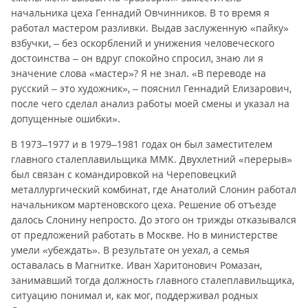
начальника цеха Геннадий Овчинников. В то время я
работал мастером разливки. Выдав заслуженную «пайку»
взбучки, – без оскорблений и унижения человеческого
достоинства – он вдруг спокойно спросил, знаю ли я
значение слова «мастер»? Я не знал. «В переводе на
русский – это художник», – пояснил Геннадий Елизарович,
после чего сделал анализ работы моей смены и указал на
допущенные ошибки».
В 1973–1977 и в 1979–1981 годах он был заместителем
главного сталеплавильщика ММК. Двухлетний «перерыв»
был связан с командировкой на Череповецкий
металлургический комбинат, где Анатолий Слонин работал
начальником мартеновского цеха. Решение об отъезде
далось Слонину непросто. До этого он трижды отказывался
от предложений работать в Москве. Но в министерстве
умели «убеждать». В результате он уехал, а семья
оставалась в Магнитке. Иван Харитонович Ромазан,
занимавший тогда должность главного сталеплавильщика,
ситуацию понимал и, как мог, поддерживал родных