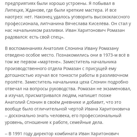
предприятиях были хорошо устроены. Я побывал в
Липецке, Жданове, где были крепкие мастера. И все
наотрез: нет. Наконец удалось уговорить высококлассного
профессионала, липчанина Вячеслава Киселёва. Он стал у
нас начальником разливки. Иван Харитонович Ромазан
радовался: есть свой спец».
В воспоминаниях Анатолия Слонина Ивану Ромазану
отведено особое место. Познакомились они в 1973-м всё в
том же первом «мартене». Заместитель начальника
производственного отдела Ромазан с присущей ему
дотошностью изучал все тонкости работы в разливочном
пролёте. Заместитель начальника цеха Слонин подробно
отвечал на вопросы руководства. Ромазан не экзаменовал,
а изучал, присматривался людям, напишет позже
Анатолий Слонин в своём дневнике и добавит, что это
вообще было отличительной чертой Ивана Харитоновича
– досконально знать человека, его профессиональный
уровень, отношение к работе, семейные дела.
– В 1991 году директор комбината Иван Харитонович