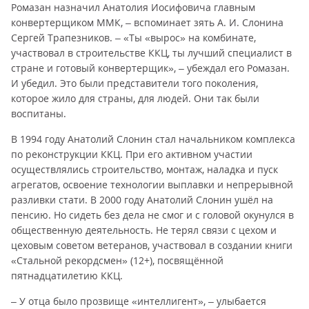
Ромазан назначил Анатолия Иосифовича главным
конвертерщиком ММК, – вспоминает зять А. И. Слонина
Сергей Трапезников. – «Ты «вырос» на комбинате,
участвовал в строительстве ККЦ, ты лучший специалист в
стране и готовый конвертерщик», – убеждал его Ромазан.
И убедил. Это были представители того поколения,
которое жило для страны, для людей. Они так были
воспитаны.
В 1994 году Анатолий Слонин стал начальником комплекса
по реконструкции ККЦ. При его активном участии
осуществлялись строительство, монтаж, наладка и пуск
агрегатов, освоение технологии выплавки и непрерывной
разливки стати. В 2000 году Анатолий Слонин ушёл на
пенсию. Но сидеть без дела не смог и с головой окунулся в
общественную деятельность. Не терял связи с цехом и
цеховым советом ветеранов, участвовал в создании книги
«Стальной рекордсмен» (12+), посвящённой
пятнадцатилетию ККЦ.
– У отца было прозвище «интеллигент», – улыбается