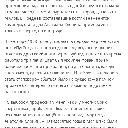
протяжении ряда лет считалась одной из лучших команд
страны. Молодые металлурги ММК Е. Егоров, Д. Носов, Б.
Акулов, Е. Греднев, составлявшие костяк знаменитой
команды, стали для Анатолия Слонина примерами не
только в спорте, но и в труде.
В сентябре 1958-го он устроился в первый мартеновский
цех. «Путёвку» на производство ему выдал начальник
отдела кадров комбината Борис Буйвид. В цехе в то время
работало три печи, штат был укомплектован, приём
рабочих временно прекращён, но для Слонина, как для
спортсмена, сделали исключение. И всё же его желанию
стать сталеваром сбыться было не суждено – в печном
пролёте был «перештат» и его оформили подручным
разливщика.
«С выбором профессии у меня, как и у многих моих
сверстников, проблем не было, – напишет в своих
воспоминаниях, посвящённых первому «мартену»,
Анатолий Слонин. – Пятидесятые годы в Магнитке были
характерны тем, что всё, к чему мы прикасались и чему