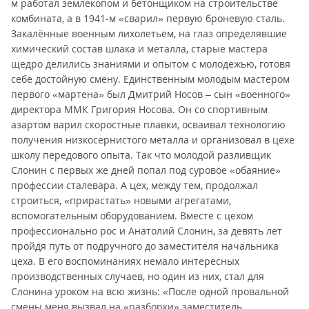
м работал землекопом и бетонщиком на строительстве
комбината, а в 1941-м «сварил» первую броневую сталь.
Закалённые военным лихолетьем, на глаз определявшие
химический состав шлака и металла, старые мастера
щедро делились знаниями и опытом с молодёжью, готовя
себе достойную смену. Единственным молодым мастером
первого «мартена» был Дмитрий Носов – сын «военного»
директора ММК Григория Носова. Он со спортивным
азартом варил скоростные плавки, осваивал технологию
получения низкосернистого металла и организовал в цехе
школу передового опыта. Так что молодой разливщик
Слонин с первых же дней попал под суровое «обаяние»
профессии сталевара. А цех, между тем, продолжал
строиться, «прирастать» новыми агрегатами,
вспомогательным оборудованием. Вместе с цехом
профессионально рос и Анатолий Слонин, за девять лет
пройдя путь от подручного до заместителя начальника
цеха. В его воспоминаниях немало интересных
производственных случаев, но один из них, стал для
Слонина уроком на всю жизнь: «После одной провальной
смены меня вызвал на «разборки» заместитель