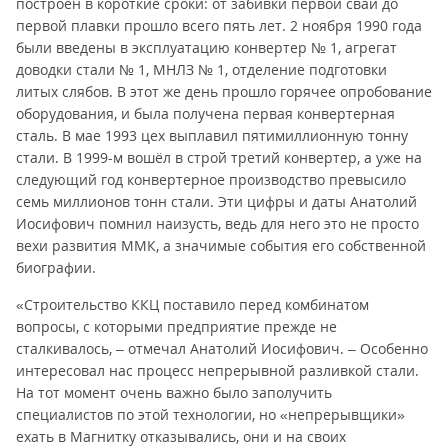
построен в короткие сроки: от забивки первой сваи до
первой плавки прошло всего пять лет. 2 ноября 1990 года
были введены в эксплуатацию конвертер № 1, агрегат
доводки стали № 1, МНЛЗ № 1, отделение подготовки
литых слябов. В этот же день прошло горячее опробование
оборудования, и была получена первая конвертерная
сталь. В мае 1993 цех выплавил пятимиллионную тонну
стали. В 1999-м вошёл в строй третий конвертер, а уже на
следующий год конвертерное производство превысило
семь миллионов тонн стали. Эти цифры и даты Анатолий
Иосифович помнил наизусть, ведь для него это не просто
вехи развития ММК, а значимые события его собственной
биографии.
«Строительство ККЦ поставило перед комбинатом
вопросы, с которыми предприятие прежде не
сталкивалось, – отмечал Анатолий Иосифович. – Особенно
интересовал нас процесс непрерывной разливкой стали.
На тот момент очень важно было заполучить
специалистов по этой технологии, но «непрерывщики»
ехать в Магнитку отказывались, они и на своих