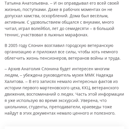
Татьяна Анатольевна. – И он оправдывал его всей своей
жизнью, поступками. Даже в рабочих моментах он не
допускал хамства, оскорблений. Дома был весёлым,
активным. С удовольствием общался с внуками, много
читал, играл волейбол, лет до семидесяти – в большой
теннис, участвовал в лыжных марафонах.
В 2005 году Слонин возглавил городскую ветеранскую
организацию и приложил все силы, чтобы хоть немного
облегчить жизнь пенсионеров, ветеранов войны и труда.
– Архив Анатолия Слонина будет интересен многим
людям, – убеждена руководитель музея ММК Надежда
Халитова. – В его записях немало интересных фактов из
истории первого мартеновского цеха, ККЦ, ветеранского
движения, воспоминаний о людях. Часть этой информации
я уже использую во время экскурсий. Уверена, что
школьники, студенты, преподаватели, краеведы тоже
найдут в этих документах немало ценного и полезного.