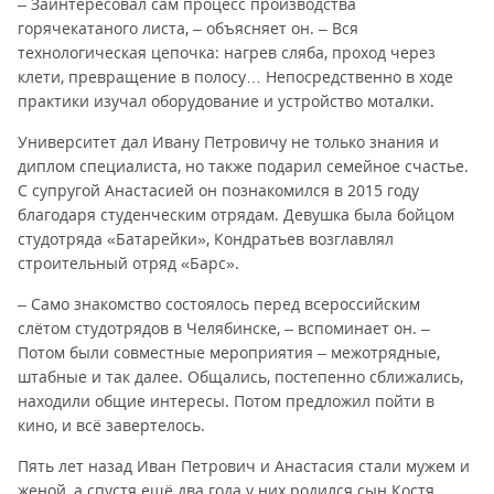
– Заинтересовал сам процесс производства
горячекатаного листа, – объясняет он. – Вся
технологическая цепочка: нагрев сляба, проход через
клети, превращение в полосу… Непосредственно в ходе
практики изучал оборудование и устройство моталки.
Университет дал Ивану Петровичу не только знания и
диплом специалиста, но также подарил семейное счастье.
С супругой Анастасией он познакомился в 2015 году
благодаря студенческим отрядам. Девушка была бойцом
студотряда «Батарейки», Кондратьев возглавлял
строительный отряд «Барс».
– Само знакомство состоялось перед всероссийским
слётом студотрядов в Челябинске, – вспоминает он. –
Потом были совместные мероприятия – межотрядные,
штабные и так далее. Общались, постепенно сближались,
находили общие интересы. Потом предложил пойти в
кино, и всё завертелось.
Пять лет назад Иван Петрович и Анастасия стали мужем и
женой, а спустя ещё два года у них родился сын Костя.