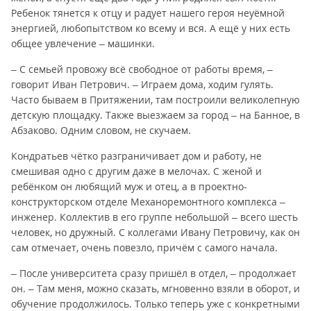
Ребенок тянется к отцу и радует нашего героя неуёмной
энергией, любопытством ко всему и вся. А ещё у них есть
общее увлечение – машинки.
– С семьей провожу всё свободное от работы время, –
говорит Иван Петрович. – Играем дома, ходим гулять.
Часто бываем в Притяжении, там построили великолепную
детскую площадку. Также выезжаем за город – на Банное, в
Абзаково. Одним словом, не скучаем.
Кондратьев чётко разграничивает дом и работу, не
смешивая одно с другим даже в мелочах. С женой и
ребёнком он любящий муж и отец, а в проектно-
конструкторском отделе Механоремонтного комплекса –
инженер. Коллектив в его группе небольшой – всего шесть
человек, но дружный. С коллегами Ивану Петровичу, как он
сам отмечает, очень повезло, причём с самого начала.
– После университета сразу пришёл в отдел, – продолжает
он. – Там меня, можно сказать, мгновенно взяли в оборот, и
обучение продолжилось. Только теперь уже с конкретными