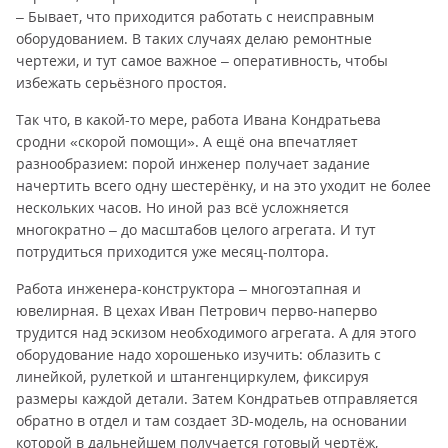
– Бывает, что приходится работать с неисправным
оборудованием. В таких случаях делаю ремонтные
чертежи, и тут самое важное – оперативность, чтобы
избежать серьёзного простоя.
Так что, в какой-то мере, работа Ивана Кондратьева
сродни «скорой помощи». А ещё она впечатляет
разнообразием: порой инженер получает задание
начертить всего одну шестерёнку, и на это уходит не более
нескольких часов. Но иной раз всё усложняется
многократно – до масштабов целого агрегата. И тут
потрудиться приходится уже месяц-полтора.
Работа инженера-конструктора – многоэтапная и
ювелирная. В цехах Иван Петрович перво-наперво
трудится над эскизом необходимого агрегата. А для этого
оборудование надо хорошенько изучить: облазить с
линейкой, рулеткой и штангенциркулем, фиксируя
размеры каждой детали. Затем Кондратьев отправляется
обратно в отдел и там создает 3D-модель, на основании
которой в дальнейшем получается готовый чертёж,