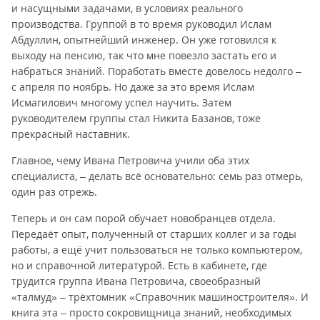
и насущными задачами, в условиях реального
производства. Группой в то время руководил Ислам
Абдуллин, опытнейший инженер. Он уже готовился к
выходу на пенсию, так что мне повезло застать его и
набраться знаний. Поработать вместе довелось недолго –
с апреля по ноябрь. Но даже за это время Ислам
Исмагилович многому успел научить. Затем
руководителем группы стал Никита Базанов, тоже
прекрасный наставник.
Главное, чему Ивана Петровича учили оба этих
специалиста, – делать всё основательно: семь раз отмерь,
один раз отрежь.
Теперь и он сам порой обучает новобранцев отдела.
Передаёт опыт, полученный от старших коллег и за годы
работы, а ещё учит пользоваться не только компьютером,
но и справочной литературой. Есть в кабинете, где
трудится группа Ивана Петровича, своеобразный
«талмуд» – трёхтомник «Справочник машиностроителя». И
книга эта – просто сокровищница знаний, необходимых