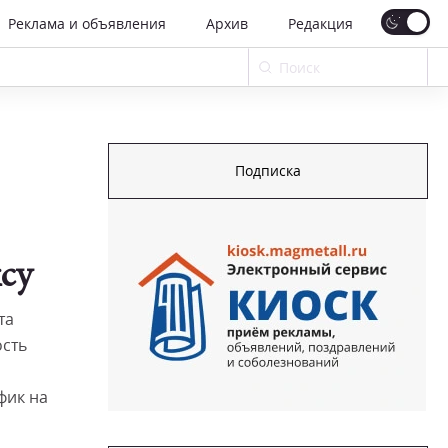
Реклама и объявления
Архив
Редакция
Подписка
су
та
сть
фик на