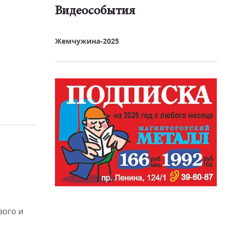
Видеособытия
реть видео
Жемчужина-2025
вого и