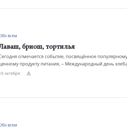
Обо всем
Лаваш, бриош, тортилья
Сегодня отмечается событие, посвящённое популярному
ценному продукту питания, – Международный день хлеба
16 октября
Обо всем