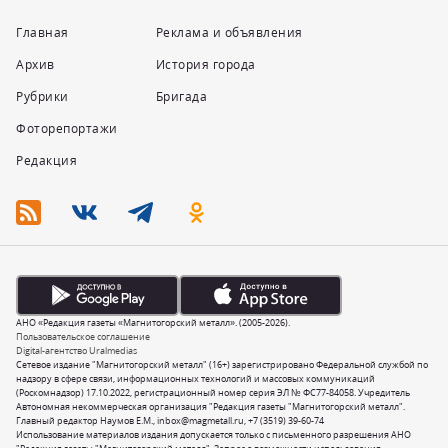
Главная
Реклама и объявления
Архив
История города
Рубрики
Бригада
Фоторепортажи
Редакция
АНО «Редакция газеты «Магнитогорский металл». (2005-2026).
Пользовательское соглашение
Digital-агентство Uralmedias
Сетевое издание "Магнитогорский металл" (16+) зарегистрировано Федеральной службой по
надзору в сфере связи, информационных технологий и массовых коммуникаций
(Роскомнадзор) 17.10.2022, регистрационный номер серия ЭЛ № ФС77-84058. Учредитель
Автономная некоммерческая организация "Редакция газеты "Магнитогорский металл".
Главный редактор Наумов Е.М.,
inbox@magmetall.ru
,
+7 (3519) 39-60-74
Использование материалов издания допускается только с письменного разрешения АНО