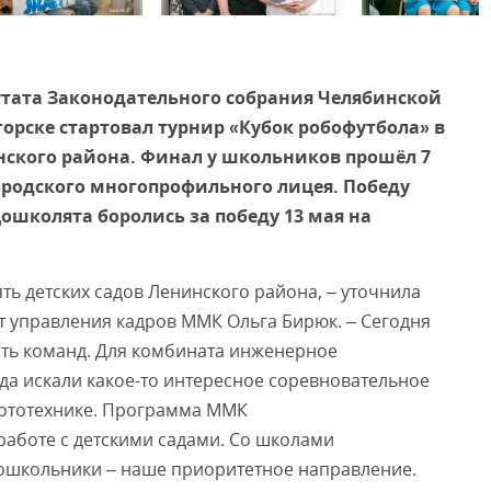
Смот
утата Законодательного собрания Челябинской
орске стартовал турнир «Кубок робофутбола» в
ского района. Финал у школьников прошёл 7
ородского многопрофильного лицея. Победу
ошколята боролись за победу 13 мая на
ть детских садов Ленинского района, – уточнила
т управления кадров ММК Ольга Бирюк. – Сегодня
ть команд. Для комбината инженерное
гда искали какое-то интересное соревновательное
бототехнике. Программа ММК
аботе с детскими садами. Со школами
 дошкольники – наше приоритетное направление.