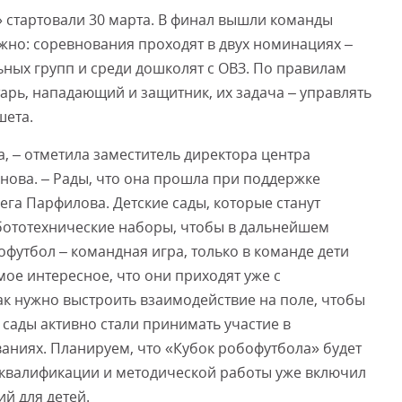
 стартовали 30 марта. В финал вышли команды
 Важно: соревнования проходят в двух номинациях –
ных групп и среди дошколят с ОВЗ. По правилам
атарь, нападающий и защитник, их задача – управлять
шета.
, – отметила заместитель директора центра
ова. – Рады, что она прошла при поддержке
ега Парфилова. Детские сады, которые станут
бототехнические наборы, чтобы в дальнейшем
офутбол – командная игра, только в команде дети
мое интересное, что они приходят уже с
ак нужно выстроить взаимодействие на поле, чтобы
е сады активно стали принимать участие в
аниях. Планируем, что «Кубок робофутбола» будет
квалификации и методической работы уже включил
й для детей.