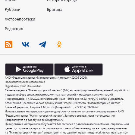
Рубрики
Бригада
Фоторепортажи
Редакция
АНО «Редакция газеты «Магнитогорский металл». (2005-2026).
Пользовательское соглашение
Digital-агентство Uralmedias
Сетевое издание "Магнитогорский металл" (16+) зарегистрировано Федеральной службой по
надзору в сфере связи, информационных технологий и массовых коммуникаций
(Роскомнадзор) 17.10.2022, регистрационный номер серия ЭЛ № ФС77-84058. Учредитель
Автономная некоммерческая организация "Редакция газеты "Магнитогорский металл".
Главный редактор Наумов Е.М.,
inbox@magmetall.ru
,
+7 (3519) 39-60-74
Использование материалов издания допускается только с письменного разрешения АНО
"Редакция газеты "Магнитогорский металл". Запрос о возможности использования
направляется по адресу
inbox@magmetall.ru
.
Цитирование материалов допускается без согласия правообладателя в объеме, оправданном
целью цитирования, при этом ссылка на источник обязательно должна содержать указание
на "Магнитогорский металл" и являться гиперссылкой на сайт magmetall.ru или на страницу