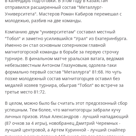
в календарь подготовки. В этом году в Казахстан
отправился расширенный состав "Металлург-
Университета". Мастеров Роман Кабиров перемешал с
молодежью, разбив на две команды.
Компанию двум "университетам" составил местный
"Тобол" и заметно усилившийся "Урал" из Екатеринбурга.
Именно он стал основным соперником главной
магнитогорской команды в борьбе за первую строчку
турнире. В финальном матче уральская ватага, ведомая
небезызвестным Антоном Глазуновым, одолела-таки
формально первый состав "Металлурга" 81:68. Но чуть
позже молодежный состав магнитогорцев оставил без
медалей хозяев турнира, обыграв "Тобол" во встрече за
третье место 81:72.
В целом, можно было бы считать этот предсезонный сбор
успешным. Тем более, что магнитогорцы забрали кучу
личных призов. Илья Александров - лучший нападающий
(87 очков за 4 игры), новобранец Дмитрий Черемных -
лучший центровой, а Артем Куринной - лучший снайпер