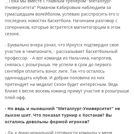
…Пока мы вместе с главным тренером "Металлург-
Университета" Романом Кабировым наблюдаем за
сумасшедшим волейболом, успеваю расспросить его о
последних новостях баскетбола. Начинаем разговор с
соперников, которые встретятся магнитогорцам в этом
сезоне.
- Буквально вчера узнал, что Иркутск подтвердил свое
участие в чемпионате, - рассказывает баскетбольный
профессор. - А вот команда из Нальчика, напротив,
снялась с розыгрыша. Не успели в срок до первого
сентября оплатить взнос лиге. Так что осталось
одиннадцать клубов. И добрая половина из них
претендует на медали! Сезон будет интересным. Ведь
ближе к весне восемь команд примут участие в розыгрыше
плей-офф.
- Но ведь и нынешний "Металлург-Университет" не
лыком шит. Что показал турнир к Костанае? Вы
остались довольны формой игроков?
- Да, к функциональной готовности команды у меня