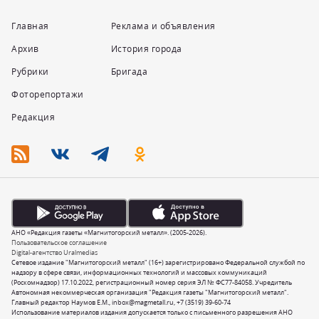
Главная
Реклама и объявления
Архив
История города
Рубрики
Бригада
Фоторепортажи
Редакция
АНО «Редакция газеты «Магнитогорский металл». (2005-2026).
Пользовательское соглашение
Digital-агентство Uralmedias
Сетевое издание "Магнитогорский металл" (16+) зарегистрировано Федеральной службой по
надзору в сфере связи, информационных технологий и массовых коммуникаций
(Роскомнадзор) 17.10.2022, регистрационный номер серия ЭЛ № ФС77-84058. Учредитель
Автономная некоммерческая организация "Редакция газеты "Магнитогорский металл".
Главный редактор Наумов Е.М.,
inbox@magmetall.ru
,
+7 (3519) 39-60-74
Использование материалов издания допускается только с письменного разрешения АНО