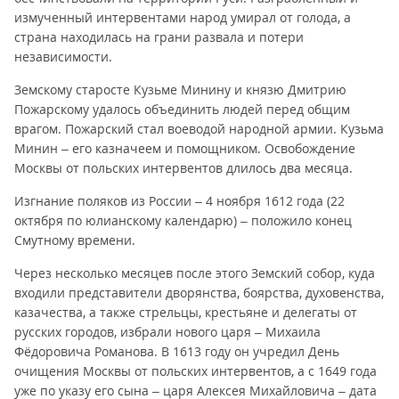
измученный интервентами народ умирал от голода, а
страна находилась на грани развала и потери
независимости.
Земскому старосте Кузьме Минину и князю Дмитрию
Пожарскому удалось объединить людей перед общим
врагом. Пожарский стал воеводой народной армии. Кузьма
Минин – его казначеем и помощником. Освобождение
Москвы от польских интервентов длилось два месяца.
Изгнание поляков из России – 4 ноября 1612 года (22
октября по юлианскому календарю) – положило конец
Смутному времени.
Через несколько месяцев после этого Земский собор, куда
входили представители дворянства, боярства, духовенства,
казачества, а также стрельцы, крестьяне и делегаты от
русских городов, избрали нового царя – Михаила
Фёдоровича Романова. В 1613 году он учредил День
очищения Москвы от польских интервентов, а с 1649 года
уже по указу его сына – царя Алексея Михайловича – дата