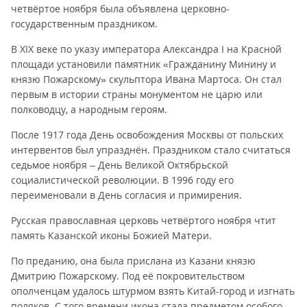
четвёртое ноября была объявлена церковно-
государственным праздником.
В XIX веке по указу императора Александра I на Красной
площади установили памятник «Гражданину Минину и
князю Пожарскому» скульптора Ивана Мартоса. Он стал
первым в истории страны монументом не царю или
полководцу, а народным героям.
После 1917 года День освобождения Москвы от польских
интервентов был упразднён. Праздником стало считаться
седьмое ноября – День Великой Октябрьской
социалистической революции. В 1996 году его
переименовали в День согласия и примирения.
Русская православная церковь четвёртого ноября чтит
память Казанской иконы Божией Матери.
По преданию, она была прислана из Казани князю
Дмитрию Пожарскому. Под её покровительством
ополченцам удалось штурмом взять Китай-город и изгнать
поляков. С того времени икона стала предметом особого