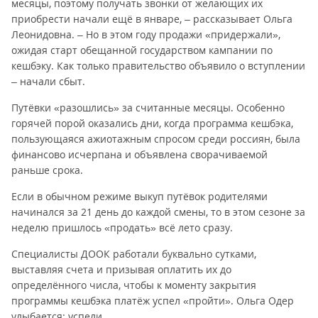
месяцы, поэтому получать звонки от желающих их
приобрести начали ещё в январе, – рассказывает Ольга
Леонидовна. – Но в этом году продажи «придержали»,
ожидая старт обещанной государством кампании по
кешбэку. Как только правительство объявило о вступлении
– начали сбыт.
Путёвки «разошлись» за считанные месяцы. Особенно
горячей порой оказались дни, когда программа кешбэка,
пользующаяся ажиотажным спросом среди россиян, была
финансово исчерпана и объявлена сворачиваемой
раньше срока.
Если в обычном режиме выкуп путёвок родителями
начинался за 21 день до каждой смены, то в этом сезоне за
неделю пришлось «продать» всё лето сразу.
Специалисты ДООК работали буквально сутками,
выставляя счета и призывая оплатить их до
определённого числа, чтобы к моменту закрытия
программы кешбэка платёж успел «пройти». Ольга Одер
улыбается: успели.