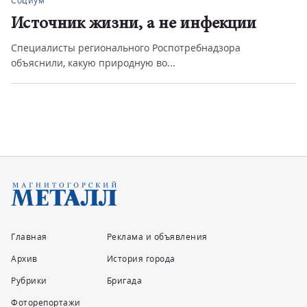
Социум
ции
День вспоминания любимых к
а
День вспоминания любимых книг: в сквере имен
Ручьёва прошла игро...
Главная
Реклама и объявления
Архив
История города
Рубрики
Бригада
Фоторепортажи