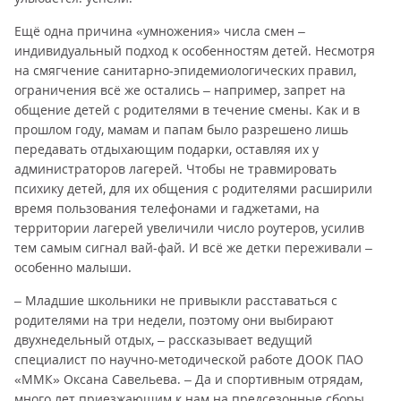
Ещё одна причина «умножения» числа смен –
индивидуальный подход к особенностям детей. Несмотря
на смягчение санитарно-эпидемиологических правил,
ограничения всё же остались – например, запрет на
общение детей с родителями в течение смены. Как и в
прошлом году, мамам и папам было разрешено лишь
передавать отдыхающим подарки, оставляя их у
администраторов лагерей. Чтобы не травмировать
психику детей, для их общения с родителями расширили
время пользования телефонами и гаджетами, на
территории лагерей увеличили число роутеров, усилив
тем самым сигнал вай-фай. И всё же детки переживали –
особенно малыши.
– Младшие школьники не привыкли расставаться с
родителями на три недели, поэтому они выбирают
двухнедельный отдых, – рассказывает ведущий
специалист по научно-методической работе ДООК ПАО
«ММК» Оксана Савельева. – Да и спортивным отрядам,
много лет приезжающим к нам на предсезонные сборы,