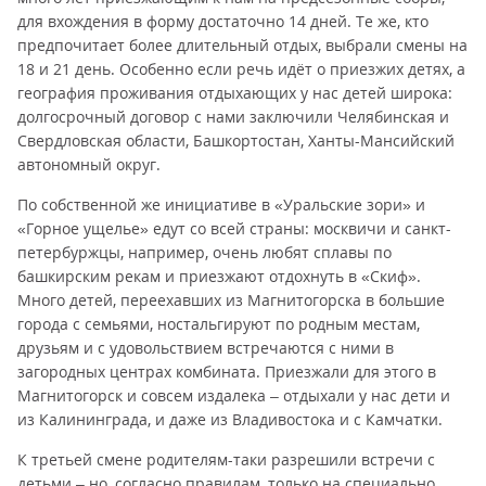
для вхождения в форму достаточно 14 дней. Те же, кто
предпочитает более длительный отдых, выбрали смены на
18 и 21 день. Особенно если речь идёт о приезжих детях, а
география проживания отдыхающих у нас детей широка:
долгосрочный договор с нами заключили Челябинская и
Свердловская области, Башкортостан, Ханты-Мансийский
автономный округ.
По собственной же инициативе в «Уральские зори» и
«Горное ущелье» едут со всей страны: москвичи и санкт-
петербуржцы, например, очень любят сплавы по
башкирским рекам и приезжают отдохнуть в «Скиф».
Много детей, переехавших из Магнитогорска в большие
города с семьями, ностальгируют по родным местам,
друзьям и с удовольствием встречаются с ними в
загородных центрах комбината. Приезжали для этого в
Магнитогорск и совсем издалека – отдыхали у нас дети и
из Калининграда, и даже из Владивостока и с Камчатки.
К третьей смене родителям-таки разрешили встречи с
детьми – но, согласно правилам, только на специально