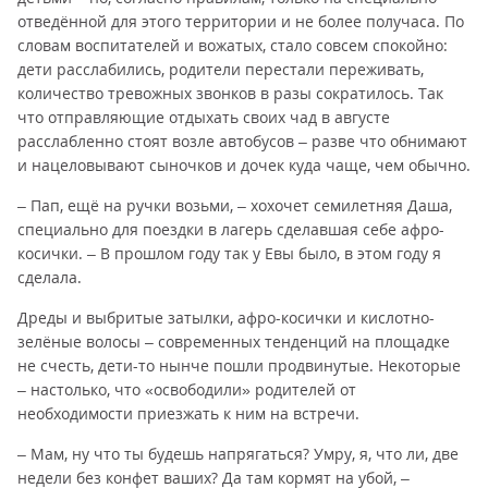
отведённой для этого территории и не более получаса. По
словам воспитателей и вожатых, стало совсем спокойно:
дети расслабились, родители перестали переживать,
количество тревожных звонков в разы сократилось. Так
что отправляющие отдыхать своих чад в августе
расслабленно стоят возле автобусов – разве что обнимают
и нацеловывают сыночков и дочек куда чаще, чем обычно.
– Пап, ещё на ручки возьми, – хохочет семилетняя Даша,
специально для поездки в лагерь сделавшая себе афро-
косички. – В прошлом году так у Евы было, в этом году я
сделала.
Дреды и выбритые затылки, афро-косички и кислотно-
зелёные волосы – современных тенденций на площадке
не счесть, дети-то нынче пошли продвинутые. Некоторые
– настолько, что «освободили» родителей от
необходимости приезжать к ним на встречи.
– Мам, ну что ты будешь напрягаться? Умру, я, что ли, две
недели без конфет ваших? Да там кормят на убой, –