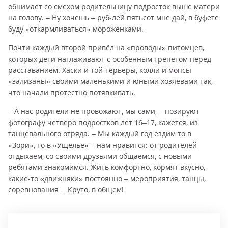
обнимает со смехом родительницу подросток выше матери
на голову. – Ну хочешь – руб-лей пятьсот мне дай, в буфете
буду «откармливаться» мороженками.
Почти каждый второй привёл на «проводы» питомцев,
которых дети наглаживают с особенным трепетом перед
расставанием. Хаски и той-терьеры, колли и мопсы
«зализаны» своими маленькими и юными хозяевами так,
что начали протестно потявкивать.
– А нас родители не провожают, мы сами, – позируют
фотографу четверо подростков лет 16–17, кажется, из
танцевального отряда. – Мы каждый год ездим то в
«Зори», то в «Ущелье» – нам нравится: от родителей
отдыхаем, со своими друзьями общаемся, с новыми
ребятами знакомимся. Жить комфортно, кормят вкусно,
какие-то «движняки» постоянно – мероприятия, танцы,
соревнования… Круто, в общем!