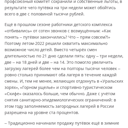
профсоюзный комитет сохранили и собственные льготы, в
результате чего путёвка на три недели может обойтись
всего в две с половиной тысячи рублей.
Ещё в прошлом сезоне работники детского комплекса
«отбивались» от сотен звонков с возмущённым: «Как
понять – путёвки закончились? Что – прям совсем?!»
Поэтому летом-2022 решили охватить максимально
возможное число детей. Вместо четырёх смен
длительностью по 21 дню сделали пять: одну – три недели,
две – на 18 дней и две – на 14. Это помогло увеличить
загрузку лагерей более чем на полторы тысячи человек –
ровно столько принимают оба лагеря в течение каждой
смены. И, тем не менее, желающих отдохнуть в «Уральских
зорях», «Горном ущелье» и спортивно-туристическом
«Скифе» оказалось больше, чем обычно. Даже с учётом
снятия санитарно-эпидемиологических ограничений: в
этом году заполняемость загородных лагерей в России
разрешена на уровне ста процентов.
– Традиционно начинали продажу путёвок ещё в зимние