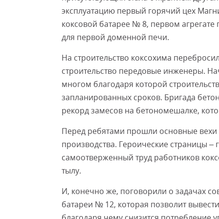
эксплуатацию первый горячий цех Магн
коксовой батарее № 8, первом агрегате 
для первой доменной печи.
На строительство коксохима перебросил
строительство передовые инженеры. Нач
многом благодаря которой строительст
запланированных сроков. Бригада бето
рекорд замесов на бетономешалке, кото
Перед ребятами прошли основные вехи 
производства. Героические страницы – 
самоотверженный труд работников коксо
тылу.
И, конечно же, поговорили о задачах с
батареи № 12, которая позволит вывести
благодаря чему снизится потребление у