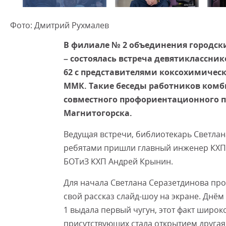
Фото: Дмитрий Рухмалев
В филиале № 2 объединения городск
– состоялась встреча девятиклассн
62 с представителями коксохимическ
ММК. Такие беседы работников комб
совместного профориентационного п
Магнитогорска.
Ведущая встречи, библиотекарь Светлан
ребятами пришли главный инженер КХП
БОТиЗ КХП Андрей Крынин.
Для начала Светлана Серазетдинова про
свой рассказ слайд-шоу на экране. Днё
1 выдала первый чугун, этот факт широко
присутствующих стала открытием другая 