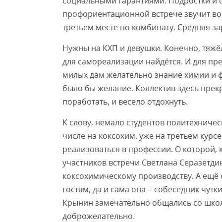
социальными гарантиями. Подростки и с
профориентационной встрече звучит вопр
третьем месте по комбинату. Средняя за
Нужны на КХП и девушки. Конечно, тяжё
для самореализации найдётся. И для пр
милых дам желательно знание химии и ф
было бы желание. Коллектив здесь прек
поработать, и весело отдохнуть.
К слову, немало студентов политехничес
числе на коксохим, уже на третьем курс
реализоваться в профессии. О которой, к
участников встречи Светлана Серазетди
коксохимическому производству. А ещё
гостям, да и сама она – собеседник чут
Крынин замечательно общались со школ
доброжелательно.