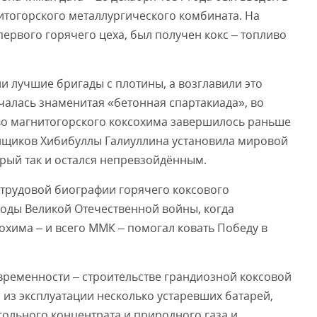
итогорского металлургического комбината. На
первого горячего цеха, был получен кокс – топливо
и лучшие бригады с плотины, а возглавили это
алась знаменитая «бетонная спартакиада», во
во магнитогорского коксохима завершилось раньше
нщиков Хибибуллы Галиуллина установила мировой
рый так и остался непревзойдённым.
трудовой биографии горячего коксового
годы Великой Отечественной войны, когда
хима – и всего ММК – помогал ковать Победу в
овременности – строительстве грандиозной коксовой
 из эксплуатации несколько устаревших батарей,
гольного концентрата и природного газа и