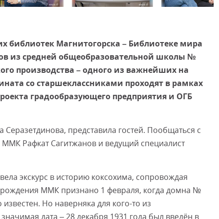
Смот
их библиотек Магнитогорска – Библиотеке мира
иков из средней общеобразовательной школы №
ого производства – одного из важнейших на
ината со старшеклассниками проходят в рамках
роекта градообразующего предприятия и ОГБ
а Серазетдинова, представила гостей. Пообщаться с
 ММК Рафкат Сагитжанов и ведущий специалист
вела экскурс в историю коксохима, сопровождая
м рождения ММК признано 1 февраля, когда домна №
 известен. Но наверняка для кого-то из
значимая дата – 28 декабря 1931 года был введён в