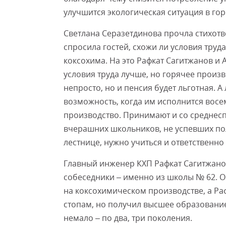
улучшится экологическая ситуация в гор
Светлана Серазетдинова прочла стихотв
спросила гостей, схожи ли условия тру
коксохима. На это Рафкат Сагитжанов и 
условия труда лучше, но горячее произв
непросто, но и пенсия будет льготная. 
возможность, когда им исполнится восе
производство. Принимают и со среднес
вчерашних школьников, не успевших по
лестнице, нужно учиться и ответственно
Главный инженер КХП Рафкат Сагитжанов
собеседники – именно из школы № 62. Он
на коксохимическом производстве, а Ра
стопам, но получил высшее образование
немало – по два, три поколения.