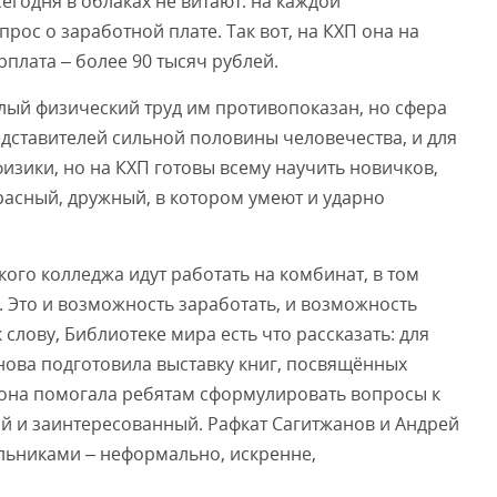
егодня в облаках не витают: на каждой
ос о заработной плате. Так вот, на КХП она на
рплата – более 90 тысяч рублей.
лый физический труд им противопоказан, но сфера
едставителей сильной половины человечества, и для
изики, но на КХП готовы всему научить новичков,
расный, дружный, в котором умеют и ударно
кого колледжа идут работать на комбинат, в том
е. Это и возможность заработать, и возможность
 слову, Библиотеке мира есть что рассказать: для
нова подготовила выставку книг, посвящённых
 она помогала ребятам сформулировать вопросы к
кий и заинтересованный. Рафкат Сагитжанов и Андрей
ьниками – неформально, искренне,