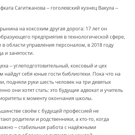
фката Сагитжанова – гоголевский кузнец Вакула –
ынина на коксохим другая дорога: 17 лет он
образующего предприятия в технологической сфере,
 в области управления персоналом, в 2018 году
а и занятости.
еха – углеподготовительный, коксовый и цех
ам найдут себя юные гости библиотеки. Пока что на
ии, подняли руки шесть человек на три девятых
нно они хотят стать: это будущие адвокат и учитель
приоритеты к моменту окончания школы.
ьшинстве своём с будущей профессией не
ают родители и родственники, а кто-то, когда
 важно – стабильная работа с надёжными