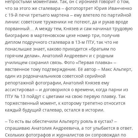
непростыми моментами. Так, он с иронией говорит о том,
что за этого же сталевара – фотопортрет Юрия Иванченко
с 19-й печи третьего мартена – ему влетело по партийной
линии: советские труженики не потеют, да и рукав вроде
порванный… А между тем, Князев и сам начинал трудовую
биографию в мартеновском цехе номер три, получив
диплом подручного сталевара в 13-м ПТУ, так что не
понаслышке знает, каково приходится «братьям по
горячим делам». Анатолий Андреевич и с родным
училищем сохранил связь. Фото «Первая плавка» –
явственное тому подтверждение. Её автор – Макс Альперт,
один из родоначальников советской серийной
репортажной фотографии, Анатолий Князев ему
ассистировал – и договорился о времени, когда парни из
ПТУ № 13 пойдут с цветами на свою первую плавку. Так
торжественный момент, к которому трепетно относится
каждый будущий сталевар, остался в истории.
– То есть вы обеспечили Альперту рояль в кустах? –
спрашиваю Анатолия Андреевича, а тот улыбается в ответ.
Скольких фотографов и журналистов он сопровождал по