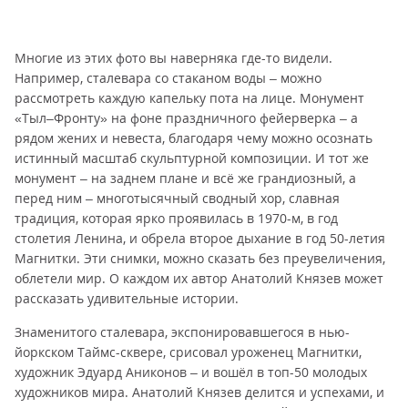
Многие из этих фото вы наверняка где-то видели.
Например, сталевара со стаканом воды – можно
рассмотреть каждую капельку пота на лице. Монумент
«Тыл–Фронту» на фоне праздничного фейерверка – а
рядом жених и невеста, благодаря чему можно осознать
истинный масштаб скульптурной композиции. И тот же
монумент – на заднем плане и всё же грандиозный, а
перед ним – многотысячный сводный хор, славная
традиция, которая ярко проявилась в 1970-м, в год
столетия Ленина, и обрела второе дыхание в год 50-летия
Магнитки. Эти снимки, можно сказать без преувеличения,
облетели мир. О каждом их автор Анатолий Князев может
рассказать удивительные истории.
Знаменитого сталевара, экспонировавшегося в нью-
йоркском Таймс-сквере, срисовал уроженец Магнитки,
художник Эдуард Аниконов – и вошёл в топ-50 молодых
художников мира. Анатолий Князев делится и успехами, и