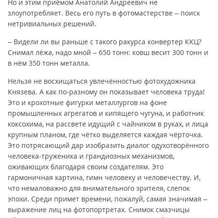
Но и этим приёмом Анатолий Андреевич не
злоупотребляет. Весь его путь в фотомастерстве – поиск
нетривиальных решений.
– Видели ли вы раньше с такого ракурса конвертер ККЦ?
Снимал лёжа, надо мной – 650 тонн: ковш весит 300 тонн и
в нём 350 тонн металла.
Нельзя не восхищаться увлечённостью фотохудожника
Князева. А как по-разному он показывает человека труда!
Это и крохотные фигурки металлургов на фоне
промышленных агрегатов и кипящего чугуна, и работник
коксохима, на рассвете идущий с чайником в руках, и лица
крупным планом, где чётко выделяется каждая чёрточка.
Это потрясающий дар изобразить диалог одухотворённого
человека-труженика и грандиозных механизмов,
оживающих благодаря своим создателям. Это
гармоничная картина, гимн человеку и человечеству. И,
что немаловажно для внимательного зрителя, слепок
эпохи. Среди примет времени, пожалуй, самая значимая –
выражение лиц на фотопортретах. Снимок смазчицы