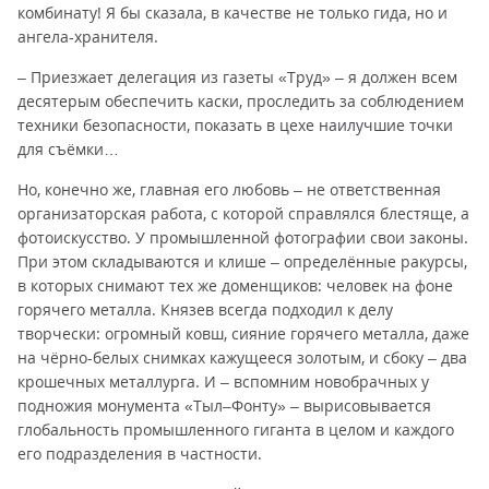
комбинату! Я бы сказала, в качестве не только гида, но и
ангела-хранителя.
– Приезжает делегация из газеты «Труд» – я должен всем
десятерым обеспечить каски, проследить за соблюдением
техники безопасности, показать в цехе наилучшие точки
для съёмки…
Но, конечно же, главная его любовь – не ответственная
организаторская работа, с которой справлялся блестяще, а
фотоискусство. У промышленной фотографии свои законы.
При этом складываются и клише – определённые ракурсы,
в которых снимают тех же доменщиков: человек на фоне
горячего металла. Князев всегда подходил к делу
творчески: огромный ковш, сияние горячего металла, даже
на чёрно-белых снимках кажущееся золотым, и сбоку – два
крошечных металлурга. И – вспомним новобрачных у
подножия монумента «Тыл–Фонту» – вырисовывается
глобальность промышленного гиганта в целом и каждого
его подразделения в частности.