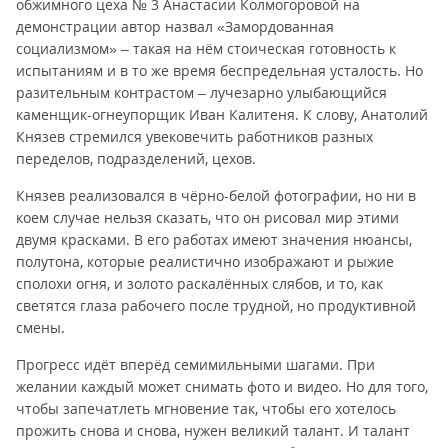
обжимного цеха № 3 Анастасии Колмогоровой на
демонстрации автор назвал «Замордованная
социализмом» – такая на нём стоическая готовность к
испытаниям и в то же время беспредельная усталость. Но
разительным контрастом – лучезарно улыбающийся
каменщик-огнеупорщик Иван Калитеня. К слову, Анатолий
Князев стремился увековечить работников разных
переделов, подразделений, цехов.
Князев реализовался в чёрно-белой фотографии, но ни в
коем случае нельзя сказать, что он рисовал мир этими
двумя красками. В его работах имеют значения нюансы,
полутона, которые реалистично изображают и рыжие
сполохи огня, и золото раскалённых слябов, и то, как
светятся глаза рабочего после трудной, но продуктивной
смены.
Прогресс идёт вперёд семимильными шагами. При
желании каждый может снимать фото и видео. Но для того,
чтобы запечатлеть мгновение так, чтобы его хотелось
прожить снова и снова, нужен великий талант. И талант