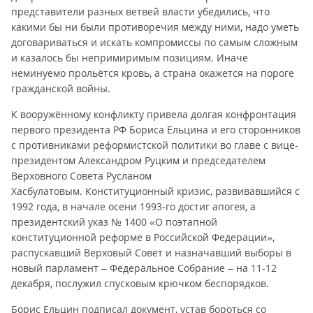
представители разных ветвей власти убедились, что
какими бы ни были противоречия между ними, надо уметь
договариваться и искать компромиссы по самым сложным
и казалось бы непримиримым позициям. Иначе
неминуемо прольётся кровь, а страна окажется на пороге
гражданской войны.
К вооружённому конфликту привела долгая конфронтация
первого президента РФ Бориса Ельцина и его сторонников
с противниками реформистской политики во главе с вице-
президентом Александром Руцким и председателем
Верховного Совета Русланом
Хасбулатовым. Конституционный кризис, развивавшийся с
1992 года, в начале осени 1993-го достиг апогея, а
президентский указ № 1400 «О поэтапной
конституционной реформе в Российской Федерации»,
распускавший Верховый Совет и назначавший выборы в
новый парламент – Федеральное Собрание – на 11-12
декабря, послужил спусковым крючком беспорядков.
Борис Ельцин подписал документ, устав бороться со