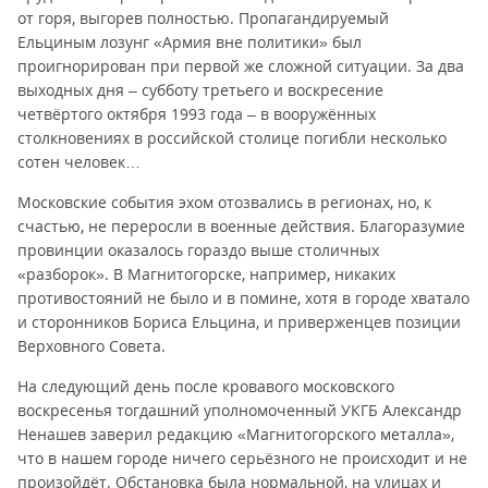
от горя, выгорев полностью. Пропагандируемый
Ельциным лозунг «Армия вне политики» был
проигнорирован при первой же сложной ситуации. За два
выходных дня – субботу третьего и воскресение
четвёртого октября 1993 года – в вооружённых
столкновениях в российской столице погибли несколько
сотен человек…
Московские события эхом отозвались в регионах, но, к
счастью, не переросли в военные действия. Благоразумие
провинции оказалось гораздо выше столичных
«разборок». В Магнитогорске, например, никаких
противостояний не было и в помине, хотя в городе хватало
и сторонников Бориса Ельцина, и приверженцев позиции
Верховного Совета.
На следующий день после кровавого московского
воскресенья тогдашний уполномоченный УКГБ Александр
Ненашев заверил редакцию «Магнитогорского металла»,
что в нашем городе ничего серьёзного не происходит и не
произойдёт. Обстановка была нормальной, на улицах и