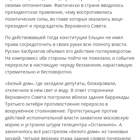
своими оппонентами. Фактически в стране вводилось
президентское правление, чему воспротивились
политические силы, во главе которых оказались вице-
президент и председатель Верховного Совета.
По действовавшей тогда конституции Ельцин не имел
права сосредоточить в своих руках всю полноту власти.
Руслан Хасбулатов объявил его действия госпереворотом.
На компромисс обе стороны пойти не пожелали, и события
переросли в настоящую череду беззакония, нараставшую
стремительно и бесповоротно.
«Белый дом», где заседали депутаты, блокировали,
отключили в нём свет и воду. В ответ сторонники
Верховного Совета построили вблизи здания баррикады.
Третьего октября противостояние переросло в
вооружённое столкновение. Протестующие против
действий исполнительной власти захватили московскую
мэрию и устроили штурм телецентра «Останкино». А
закончилось всё расстрелом «Белого дома» из танковых
орудий. Четыре верхних этажа здания словно почернели