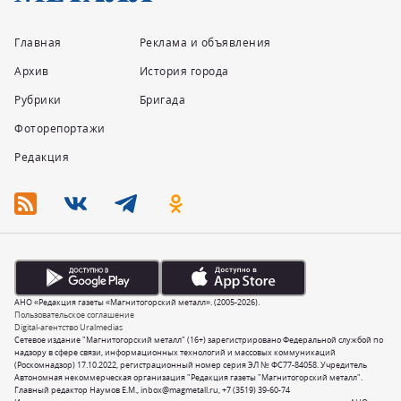
Главная
Реклама и объявления
Архив
История города
Рубрики
Бригада
Фоторепортажи
Редакция
АНО «Редакция газеты «Магнитогорский металл». (2005-2026).
Пользовательское соглашение
Digital-агентство Uralmedias
Сетевое издание "Магнитогорский металл" (16+) зарегистрировано Федеральной службой по
надзору в сфере связи, информационных технологий и массовых коммуникаций
(Роскомнадзор) 17.10.2022, регистрационный номер серия ЭЛ № ФС77-84058. Учредитель
Автономная некоммерческая организация "Редакция газеты "Магнитогорский металл".
Главный редактор Наумов Е.М.,
inbox@magmetall.ru
,
+7 (3519) 39-60-74