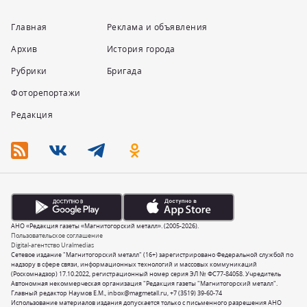
Главная
Реклама и объявления
Архив
История города
Рубрики
Бригада
Фоторепортажи
Редакция
АНО «Редакция газеты «Магнитогорский металл». (2005-2026).
Пользовательское соглашение
Digital-агентство Uralmedias
Сетевое издание "Магнитогорский металл" (16+) зарегистрировано Федеральной службой по
надзору в сфере связи, информационных технологий и массовых коммуникаций
(Роскомнадзор) 17.10.2022, регистрационный номер серия ЭЛ № ФС77-84058. Учредитель
Автономная некоммерческая организация "Редакция газеты "Магнитогорский металл".
Главный редактор Наумов Е.М.,
inbox@magmetall.ru
,
+7 (3519) 39-60-74
Использование материалов издания допускается только с письменного разрешения АНО