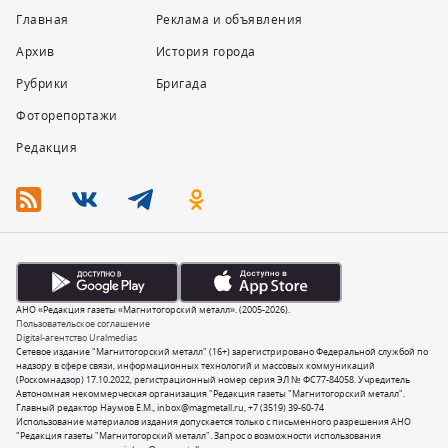
Главная
Реклама и объявления
Архив
История города
Рубрики
Бригада
Фоторепортажи
Редакция
АНО «Редакция газеты «Магнитогорский металл». (2005-2026).
Пользовательское соглашение
Digital-агентство Uralmedias
Сетевое издание "Магнитогорский металл" (16+) зарегистрировано Федеральной службой по
надзору в сфере связи, информационных технологий и массовых коммуникаций
(Роскомнадзор) 17.10.2022, регистрационный номер серия ЭЛ № ФС77-84058. Учредитель
Автономная некоммерческая организация "Редакция газеты "Магнитогорский металл".
Главный редактор Наумов Е.М.,
inbox@magmetall.ru
,
+7 (3519) 39-60-74
Использование материалов издания допускается только с письменного разрешения АНО
"Редакция газеты "Магнитогорский металл". Запрос о возможности использования