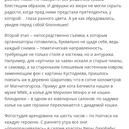
блестящим образом. И девушки из жюри не могли скрыть
радости, когда пред ними предстала претендентка, у
которой… глаза разного цвета. А уж как обрадовались,
увидев перед собой близняшек!
Второй этап – непосредственно съёмки, к которым
организаторы готовились, буквально не щадя себя, ведь
каждый снимок – тематическая направленность,
требующая не только стиля и костюма, но и антуража.
Например, для «купчихи за чаем» искали и старые пиалы,
и самовар, а за стареньким плюшевым настенным ковром,
заменяющим фон с картины Кустодиева, пришлось
поехать аж в деревню Шарипово, что в сотне километров
от Магнитогорска. Примус для кота Бегемота нашли в
музее ММК, а колье для Мерилин Монро и её кошки-
блондинки – в одном из ювелирных салонов: по задумке
колье на шее героини перекликается с диадемой кошки.
Фотостудия арендована на шесть часов – по полчаса на
каждую героиню. С раннего утра все они
«прихорашивались» в салоне красоты Веры Лихобабы: