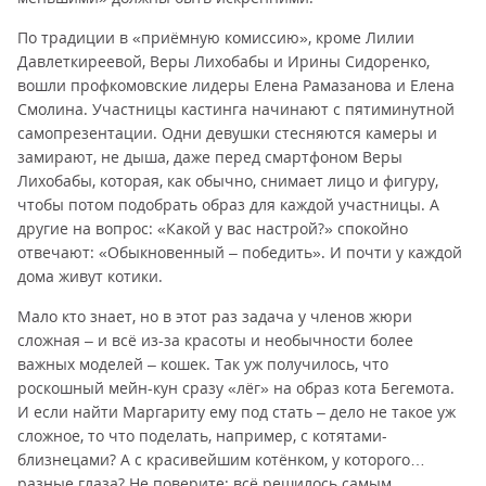
По традиции в «приёмную комиссию», кроме Лилии
Давлеткиреевой, Веры Лихобабы и Ирины Сидоренко,
вошли профкомовские лидеры Елена Рамазанова и Елена
Смолина. Участницы кастинга начинают с пятиминутной
самопрезентации. Одни девушки стесняются камеры и
замирают, не дыша, даже перед смартфоном Веры
Лихобабы, которая, как обычно, снимает лицо и фигуру,
чтобы потом подобрать образ для каждой участницы. А
другие на вопрос: «Какой у вас настрой?» спокойно
отвечают: «Обыкновенный – победить». И почти у каждой
дома живут котики.
Мало кто знает, но в этот раз задача у членов жюри
сложная – и всё из-за красоты и необычности более
важных моделей – кошек. Так уж получилось, что
роскошный мейн-кун сразу «лёг» на образ кота Бегемота.
И если найти Маргариту ему под стать – дело не такое уж
сложное, то что поделать, например, с котятами-
близнецами? А с красивейшим котёнком, у которого…
разные глаза? Не поверите: всё решилось самым