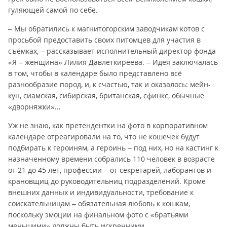
гуляющей самой по себе.
– Мы обратились к магнитогорским заводчикам котов с
просьбой предоставить своих питомцев для участия в
съёмках, – рассказывает исполнительный директор фонда
«Я – женщина» Лилия Давлеткиреева. – Идея заключалась
в том, чтобы в календаре было представлено всё
разнообразие пород, и, к счастью, так и оказалось: мейн-
кун, сиамская, сибирская, британская, сфинкс, обычные
«дворняжки»...
Уж не знаю, как претендентки на фото в корпоративном
календаре отреагировали на то, что не кошечек будут
подбирать к героиням, а героинь – под них, но на кастинг к
назначенному времени собрались 110 человек в возрасте
от 21 до 45 лет, профессии – от секретарей, лаборантов и
крановщиц до руководительниц подразделений. Кроме
внешних данных и индивидуальности, требование к
соискательницам – обязательная любовь к кошкам,
поскольку эмоции на финальном фото с «братьями
меньшими» должны быть искренними.