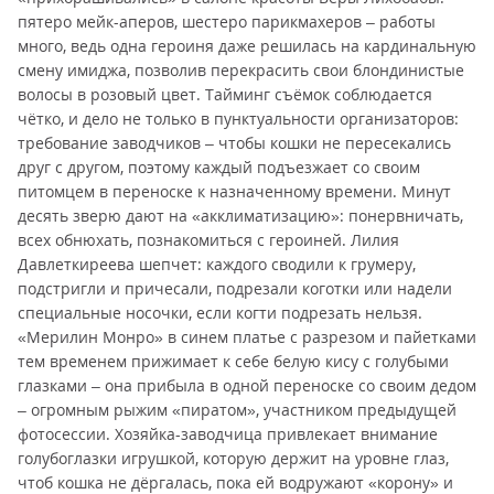
пятеро мейк-аперов, шестеро парикмахеров – работы
много, ведь одна героиня даже решилась на кардинальную
смену имиджа, позволив перекрасить свои блондинистые
волосы в розовый цвет. Тайминг съёмок соблюдается
чётко, и дело не только в пунктуальности организаторов:
требование заводчиков – чтобы кошки не пересекались
друг с другом, поэтому каждый подъезжает со своим
питомцем в переноске к назначенному времени. Минут
десять зверю дают на «акклиматизацию»: понервничать,
всех обнюхать, познакомиться с героиней. Лилия
Давлеткиреева шепчет: каждого сводили к грумеру,
подстригли и причесали, подрезали коготки или надели
специальные носочки, если когти подрезать нельзя.
«Мерилин Монро» в синем платье с разрезом и пайетками
тем временем прижимает к себе белую кису с голубыми
глазками – она прибыла в одной переноске со своим дедом
– огромным рыжим «пиратом», участником предыдущей
фотосессии. Хозяйка-заводчица привлекает внимание
голубоглазки игрушкой, которую держит на уровне глаз,
чтоб кошка не дёргалась, пока ей водружают «корону» и