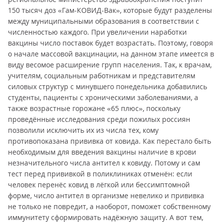
150 тысяч доз «Гам-КОВИД-Вак», которые будут разделены
между муниципальными образования в соответствии с
численностью каждого. При увеличении наработки
вакцины число поставок будет возрастать. Поэтому, говоря
о начале массовой вакцинации, на данном этапе имеется в
виду весомое расширение групп населения. Так, к врачам,
учителям, социальным работникам и представителям
силовых структур с минувшего понедельника добавились
студенты, пациенты с хроническими заболеваниями, а
также возрастные горожане «65 плюс», поскольку
проведённые исследования среди пожилых россиян
позволили исключить их из числа тех, кому
противопоказана прививка от ковида. Как перестало быть
необходимым для введения вакцины наличие в крови
незначительного числа антител к ковиду. Потому и сам
тест перед прививкой в поликлиниках отменён: если
человек перенёс ковид в лёгкой или бессимптомной
форме, число антител в организме невелико и прививка
не только не повредит, а наоборот, поможет собственному
иммунитету сформировать надёжную защиту. А вот тем,