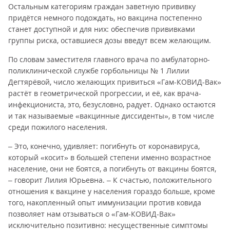
Остальным категориям граждан заветную прививку
придётся немного подождать, но вакцина постепенно
станет доступной и для них: обеспечив прививками
группы риска, оставшиеся дозы введут всем желающим.
По словам заместителя главного врача по амбулаторно-
поликлинической службе горбольницы № 1 Лилии
Дегтярёвой, число желающих привиться «Гам-КОВИД-Вак»
растёт в геометрической прогрессии, и её, как врача-
инфекциониста, это, безусловно, радует. Однако остаются
и так называемые «вакцинные диссиденты», в том числе
среди пожилого населения.
– Это, конечно, удивляет: погибнуть от коронавируса,
который «косит» в большей степени именно возрастное
население, они не боятся, а погибнуть от вакцины боятся,
– говорит Лилия Юрьевна. – К счастью, положительного
отношения к вакцине у населения гораздо больше, кроме
того, накопленный опыт иммунизации против ковида
позволяет нам отзываться о «Гам-КОВИД-Вак»
исключительно позитивно: несущественные симптомы