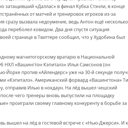
но затащивший «Даллас» в финал Кубка Стэнли, в конце
странённых от матчей и тренировок игроков из-за
ия сразу вызвала недоумение, ведь Антон ещё несколько
ода переболел ковидом. Два дня спустя ситуация
воей странице в Твиттере сообщил, что у Худобина был
одному магнитогорскому вратарю в Национальной
уб НХЛ «Вашингтон Кэпиталз» Илья Самсонов (он
ю-Йорке против «Айлендерс» уже на 30-й секунде получ
ами «Кэпиталз». Американский форвард «Вашингтона» Т
у, отправив Илью в нокдаун. На лёд вышел чешский
 после чего тренеры вновь выпустили на площадку
ные» проиграли своему главному конкуренту в борьбе за
вь вышел на лёд в гостевой встрече с «Нью-Джерси». И к