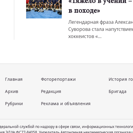
«Тяжело в учении –
в походе»
Легендарная фраза Алекса
Суворова стала напутствие
хоккеистов «...
Главная
Фоторепортажи
История г
Архив
Редакция
Бригада
Рубрики
Реклама и объявления
едеральной службой по надзору в сфере связи, информационных технолог
рия ЭЛ № ФС77-84058. Учредитель Автономная некоммерческая организац