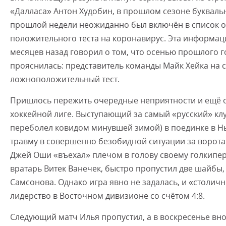
«Далласа» Антон Худобин, в прошлом сезоне букваль
прошлой недели неожиданно был включён в список от
положительного теста на коронавирус. Эта информац
месяцев назад говорил о том, что осенью прошлого г
прояснилась: представитель команды Майк Хейка на с
ложноположительный тест.
Пришлось пережить очередные неприятности и ещё 
хоккейной лиге. Выступающий за самый «русский» кл
переболел ковидом минувшей зимой) в поединке в Нь
травму в совершенно безобидной ситуации за ворот
Джей Оши «въехал» плечом в голову своему голкипер
вратарь Витек Ванечек, быстро пропустил две шайбы,
Самсонова. Однако игра явно не задалась, и «столич
лидерство в Восточном дивизионе со счётом 4:8.
Следующий матч Илья пропустил, а в воскресенье вно