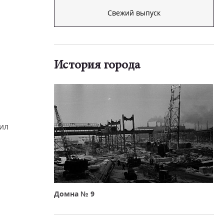
Свежий выпуск
История города
ил
и
Домна № 9