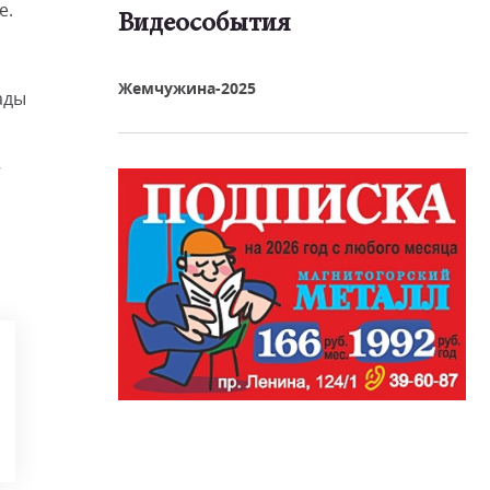
е.
Видеособытия
реть видео
Жемчужина-2025
ады
7