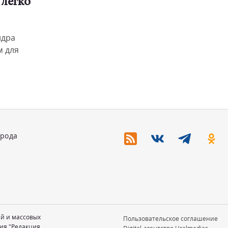
 легко
ндра
м для
орода
ий и массовых
Пользовательское соглашение
ия "Редакция