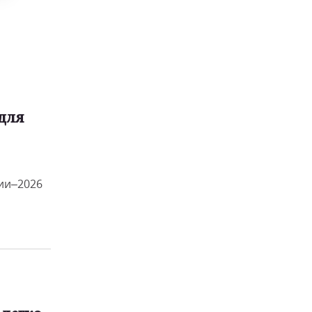
для
ии–2026